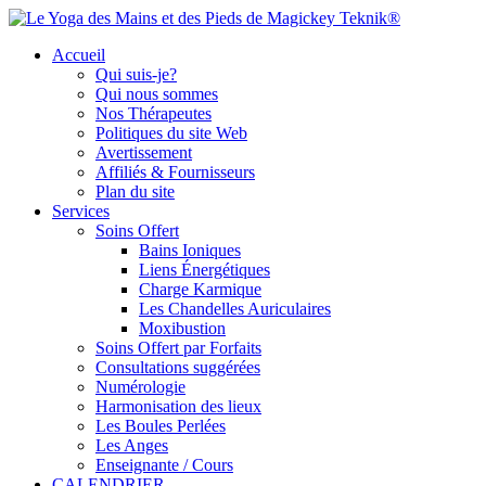
Accueil
Qui suis-je?
Qui nous sommes
Nos Thérapeutes
Politiques du site Web
Avertissement
Affiliés & Fournisseurs
Plan du site
Services
Soins Offert
Bains Ioniques
Liens Énergétiques
Charge Karmique
Les Chandelles Auriculaires
Moxibustion
Soins Offert par Forfaits
Consultations suggérées
Numérologie
Harmonisation des lieux
Les Boules Perlées
Les Anges
Enseignante / Cours
CALENDRIER