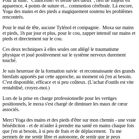
Pour la suite, "Chanceuse! et Bénie des dieux", rien de majeur en
apparence, 4 points de suture et... commotion cérébrale. Là encore,
Yoga des mains et des pieds a magiquement soutenu les problèmes
rencontrés.
Pour le mal de tête, aucune Tylénol et compagnie. Moxa sur mains
et pieds, 1h par jour et plus, pour le cou, zapper intensif sur mains et
pieds et directement sur le cou.
Ces deux techniques à elles seules ont allégé le traumatisme
physique et joué positivement sur le système nerveux durement
touché.
Je suis heureuse de la formation suivie et reconnaissante des grands
bienfaits apportés par cette approche, au moment où j'en ai besoin.
C'est disponible, efficace et si peu coûteux. (L'achat d'outils est vite
rentabilisé, croyez-moi.)
Lors de la prise en charge professionnelle pour les vertiges
positionnels, le moxa s'est chargé de diminuer les maux de cœur
associés.
Merci Yoga des mains et des pieds d'être sur mon chemin - une vraie
bénédiction - et de m'aider à prendre ma santé en mains chaque fois
que j'en ai besoin, à si peu de frais et de déplacement. Tu me
permets de me sentir libre et autonome, de sentir que je peux