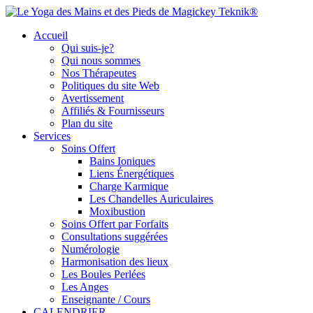
Accueil
Qui suis-je?
Qui nous sommes
Nos Thérapeutes
Politiques du site Web
Avertissement
Affiliés & Fournisseurs
Plan du site
Services
Soins Offert
Bains Ioniques
Liens Énergétiques
Charge Karmique
Les Chandelles Auriculaires
Moxibustion
Soins Offert par Forfaits
Consultations suggérées
Numérologie
Harmonisation des lieux
Les Boules Perlées
Les Anges
Enseignante / Cours
CALENDRIER