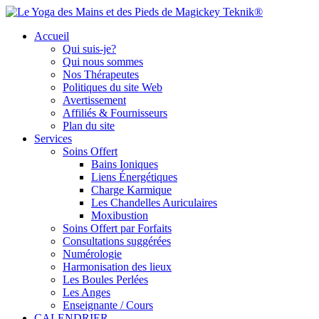
Accueil
Qui suis-je?
Qui nous sommes
Nos Thérapeutes
Politiques du site Web
Avertissement
Affiliés & Fournisseurs
Plan du site
Services
Soins Offert
Bains Ioniques
Liens Énergétiques
Charge Karmique
Les Chandelles Auriculaires
Moxibustion
Soins Offert par Forfaits
Consultations suggérées
Numérologie
Harmonisation des lieux
Les Boules Perlées
Les Anges
Enseignante / Cours
CALENDRIER